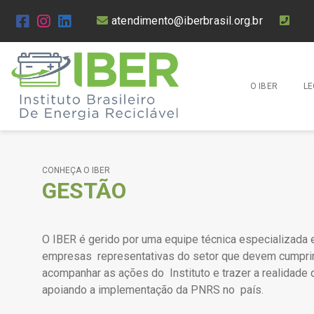
atendimento@iberbrasil.org.br
O IBER
LE
SOBRE
GESTÃO
CONHEÇA O IBER
GESTÃO
APLICATIVO
DESCRIÇÃO DO
SISTEMA
O IBER é gerido por uma equipe técnica especializada
empresas
representativas do setor que devem cumprir
acompanhar as ações do
Instituto e trazer a realidad
apoiando a implementação da PNRS no país.