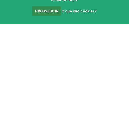
PROSSEGUIR
O que são cookies?
Contato
Fale Conosco
Canal com o encarregado
de dados
© 2010-