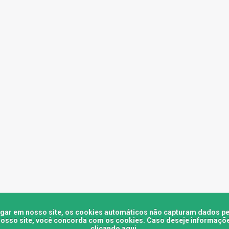
egar em nosso site, os cookies automáticos não capturam dados 
m nosso site, você concorda com os cookies. Caso deseje informaçõe
clicando aqui
.