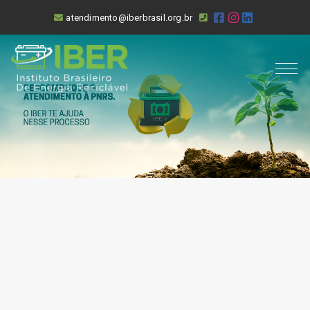
atendimento@iberbrasil.org.br
O IBER
SOBRE
LEGISLAÇÃO
GESTÃO
ASSOCIADOS
APLICATIVO
PARCEIROS
DESCRIÇÃO DO SISTEMA
PLANOS DE ASSOCIAÇÃO
EDUCAÇÃO AMBIENTAL
BLOG
EVENTOS